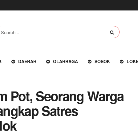
A
DAERAH
OLAHRAGA
SOSOK
LOK
m Pot, Seorang Warga
angkap Satres
lok