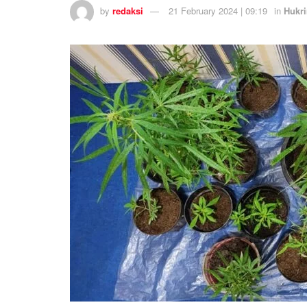
by
redaksi
21 February 2024 | 09:19
in
Hukr