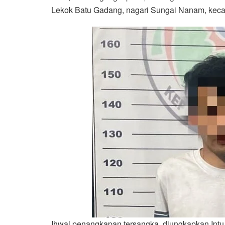
Lekok Batu Gadang, nagari Sungai Nanam, kec
Ihwal penangkapan tersangka, diungkapkan Iptu 