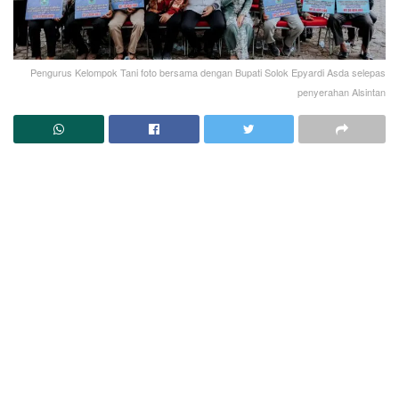
Pengurus Kelompok Tani foto bersama dengan Bupati Solok Epyardi Asda selepas
penyerahan Alsintan