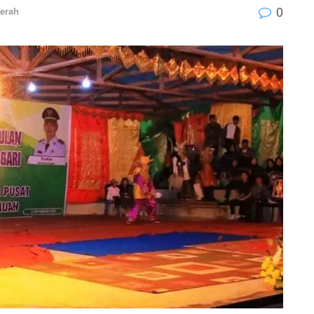
0
erah