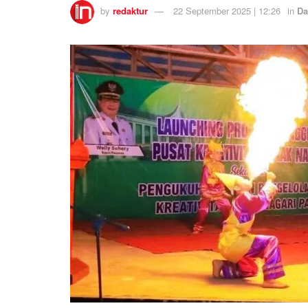
by
redaktur
22 September 2025 | 12:26
in
Da