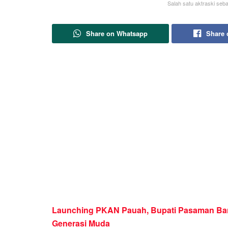
Salah satu aktraski se
Share on Whatsapp
Share 
Launching PKAN Pauah, Bupati Pasaman Bang
Generasi Muda