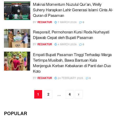
Maknai Momentum Nuzulul Qur’an, Welly
Suhery Harapkan Lahir Generasi Islami Cinta Al-
Quran di Pasaman
BY
REDAKTUR
7 MARCH 2026
0
Responsif, Permohonan Kursi Roda Nurhayati
Dijawab Cepat oleh Bupati Pasaman
BY
REDAKTUR
4 MARCH 2026
0
Empati Bupati Pasaman Tinggi Terhadap Warga
Tertimpa Musibah, Bawa Bantuan Kala
Menjenguk Korban Kebakaran di Panti dan Duo
Koto
BY
REDAKTUR
24 FEBRUARY 2026
0
1
2
…
4
POPULAR