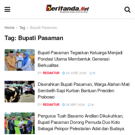
Home
Tag
Bupati Pasaman
Tag:
Bupati Pasaman
Bupati Pasaman Tegaskan Keluarga Menjadi
Pondasi Utama Membentuk Generasi
Berkualitas
BY
REDAKTUR
29 JUNE 2026
0
Diserahkan Bupati Pasaman, Warga Alahan Mati
Sembelih Sapi Kurban Bantuan Presiden
Prabowo
BY
REDAKTUR
28 MAY 2026
0
Pengurus Tuah Basamo Andilan Dikukuhkan,
Bupati Pasaman Dorong Pemuda Duo Koto
Sebagai Pelopor Pelestarian Adat dan Budaya