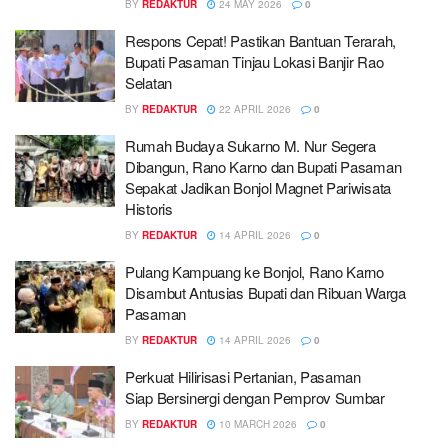
BY
REDAKTUR
24 MAY 2026
0
Respons Cepat! Pastikan Bantuan Terarah,
Bupati Pasaman Tinjau Lokasi Banjir Rao
Selatan
BY
REDAKTUR
22 APRIL 2026
0
Rumah Budaya Sukarno M. Nur Segera
Dibangun, Rano Karno dan Bupati Pasaman
Sepakat Jadikan Bonjol Magnet Pariwisata
Historis
BY
REDAKTUR
14 APRIL 2026
0
Pulang Kampuang ke Bonjol, Rano Karno
Disambut Antusias Bupati dan Ribuan Warga
Pasaman
BY
REDAKTUR
14 APRIL 2026
0
Perkuat Hilirisasi Pertanian, Pasaman
Siap Bersinergi dengan Pemprov Sumbar
BY
REDAKTUR
10 MARCH 2026
0