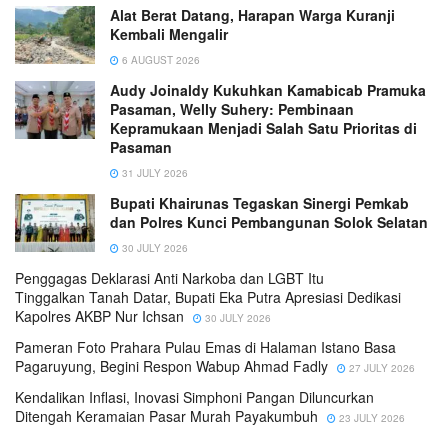
Alat Berat Datang, Harapan Warga Kuranji
Kembali Mengalir
6 AUGUST 2026
Audy Joinaldy Kukuhkan Kamabicab Pramuka
Pasaman, Welly Suhery: Pembinaan
Kepramukaan Menjadi Salah Satu Prioritas di
Pasaman
31 JULY 2026
Bupati Khairunas Tegaskan Sinergi Pemkab
dan Polres Kunci Pembangunan Solok Selatan
30 JULY 2026
Penggagas Deklarasi Anti Narkoba dan LGBT Itu
Tinggalkan Tanah Datar, Bupati Eka Putra Apresiasi Dedikasi
Kapolres AKBP Nur Ichsan
30 JULY 2026
Pameran Foto Prahara Pulau Emas di Halaman Istano Basa
Pagaruyung, Begini Respon Wabup Ahmad Fadly
27 JULY 2026
Kendalikan Inflasi, Inovasi Simphoni Pangan Diluncurkan
Ditengah Keramaian Pasar Murah Payakumbuh
23 JULY 2026