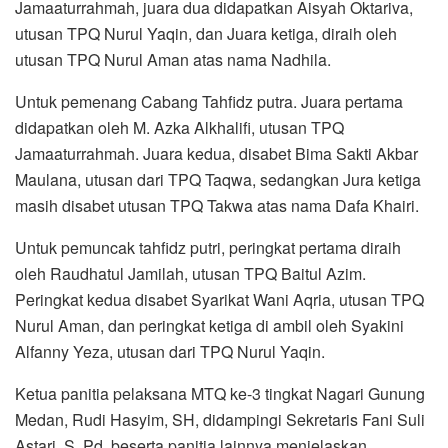
Jamaaturrahmah, juara dua didapatkan Aisyah Oktariva,
utusan TPQ Nurul Yaqin, dan Juara ketiga, diraih oleh
utusan TPQ Nurul Aman atas nama Nadhila.
Untuk pemenang Cabang Tahfidz putra. Juara pertama
didapatkan oleh M. Azka Alkhalifi, utusan TPQ
Jamaaturrahmah. Juara kedua, disabet Bima Sakti Akbar
Maulana, utusan dari TPQ Taqwa, sedangkan Jura ketiga
masih disabet utusan TPQ Takwa atas nama Dafa Khairi.
Untuk pemuncak tahfidz putri, peringkat pertama diraih
oleh Raudhatul Jamilah, utusan TPQ Baitul Azim.
Peringkat kedua disabet Syarikat Wani Aqria, utusan TPQ
Nurul Aman, dan peringkat ketiga di ambil oleh Syakini
Alfanny Yeza, utusan dari TPQ Nurul Yaqin.
Ketua panitia pelaksana MTQ ke-3 tingkat Nagari Gunung
Medan, Rudi Hasyim, SH, didampingi Sekretaris Fani Suli
Astari, S. Pd, beserta panitia lainnya menjelaskan.