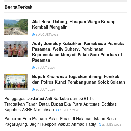
Berita
Terkait
Alat Berat Datang, Harapan Warga Kuranji
Kembali Mengalir
6 AUGUST 2026
Audy Joinaldy Kukuhkan Kamabicab Pramuka
Pasaman, Welly Suhery: Pembinaan
Kepramukaan Menjadi Salah Satu Prioritas di
Pasaman
31 JULY 2026
Bupati Khairunas Tegaskan Sinergi Pemkab
dan Polres Kunci Pembangunan Solok Selatan
30 JULY 2026
Penggagas Deklarasi Anti Narkoba dan LGBT Itu
Tinggalkan Tanah Datar, Bupati Eka Putra Apresiasi Dedikasi
Kapolres AKBP Nur Ichsan
30 JULY 2026
Pameran Foto Prahara Pulau Emas di Halaman Istano Basa
Pagaruyung, Begini Respon Wabup Ahmad Fadly
27 JULY 2026