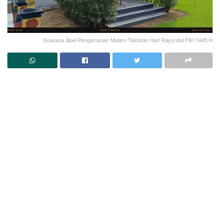
Suasana Apel Pengamanan Malam Takbiran Hari Raya Idul Fitri 1445 H