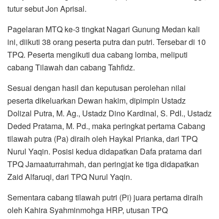
tutur sebut Jon Aprisal.
Pagelaran MTQ ke-3 tingkat Nagari Gunung Medan kali
ini, diikuti 38 orang peserta putra dan putri. Tersebar di 10
TPQ. Peserta mengikuti dua cabang lomba, meliputi
cabang Tilawah dan cabang Tahfidz.
Sesuai dengan hasil dan keputusan perolehan nilai
peserta dikeluarkan Dewan hakim, dipimpin Ustadz
Dolizal Putra, M. Ag., Ustadz Dino Kardinal, S. PdI., Ustadz
Deded Pratama, M. Pd., maka peringkat pertama Cabang
tilawah putra (Pa) diraih oleh Haykal Prianka, dari TPQ
Nurul Yaqin. Posisi kedua didapatkan Dafa pratama dari
TPQ Jamaaturrahmah, dan peringjat ke tiga didapatkan
Zaid Alfaruqi, dari TPQ Nurul Yaqin.
Sementara cabang tilawah putri (Pi) juara pertama diraih
oleh Kahira Syahminmohga HRP, utusan TPQ