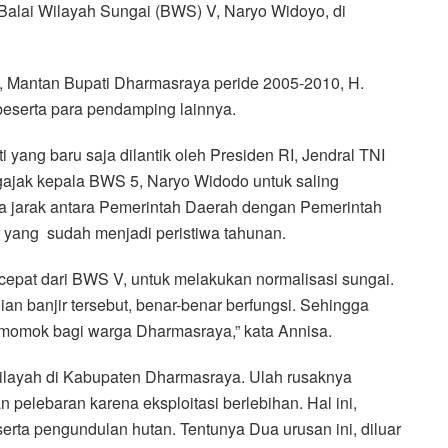
alai Wilayah Sungai (BWS) V, Naryo Widoyo, di
u, Mantan Bupati Dharmasraya peride 2005-2010, H.
eserta para pendamping lainnya.
 yang baru saja dilantik oleh Presiden RI, Jendral TNI
gajak kepala BWS 5, Naryo Widodo untuk saling
ada jarak antara Pemerintah Daerah dengan Pemerintah
 yang sudah menjadi peristiwa tahunan.
h cepat dari BWS V, untuk melakukan normalisasi sungai.
an banjir tersebut, benar-benar berfungsi. Sehingga
momok bagi warga Dharmasraya,” kata Annisa.
wilayah di Kabupaten Dharmasraya. Ulah rusaknya
 pelebaran karena eksploitasi berlebihan. Hal ini,
 serta pengundulan hutan. Tentunya Dua urusan ini, diluar