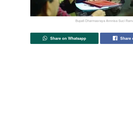
Bupati Dharmasraya Annnisa Suci Ramad
Share on Whatsapp
Share 