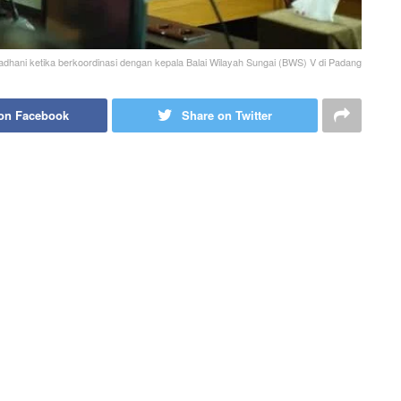
hani ketika berkoordinasi dengan kepala Balai Wilayah Sungai (BWS) V di Padang
on Facebook
Share on Twitter