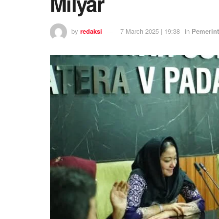
Milyar
by
redaksi
7 March 2025 | 19:38
in
Pemerin