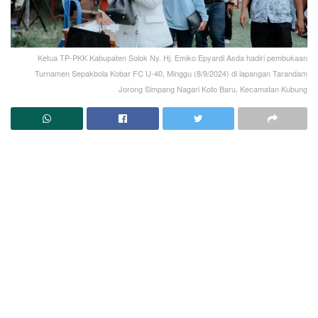
Ketua TP-PKK Kabupaten Solok Ny. Hj. Emiko Epyardi Asda hadiri pembukaan
Turnamen Sepakbola Kobar FC U-40, Minggu (8/9/2024) di lapangan Tarandam
Jorong Simpang Nagari Koto Baru, Kecamatan Kubung