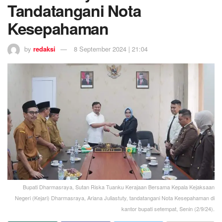
Tandatangani Nota
Kesepahaman
by
redaksi
8 September 2024 | 21:04
Bupati Dharmasraya, Sutan Riska Tuanku Kerajaan Bersama Kepala Kejaksaan
Negeri (Kejari) Dharmasraya, Ariana Juliastuty, tandatangani Nota Kesepahaman di
kantor bupati setempat, Senin (2/9/24).