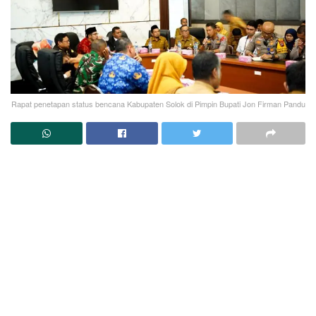
Rapat penetapan status bencana Kabupaten Solok di Pimpin Bupati Jon Firman Pandu