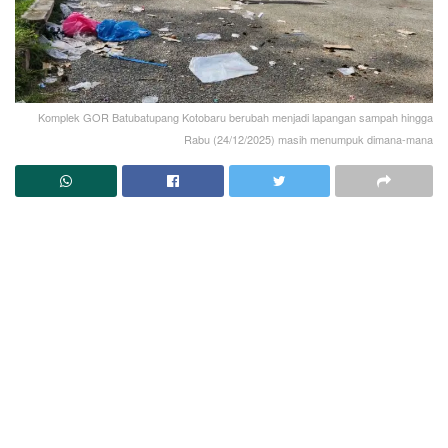
Komplek GOR Batubatupang Kotobaru berubah menjadi lapangan sampah hingga
Rabu (24/12/2025) masih menumpuk dimana-mana