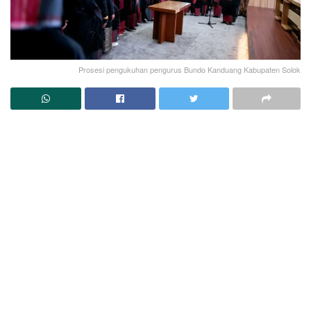
Prosesi pengukuhan pengurus Bundo Kanduang Kabupaten Solok