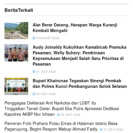
Berita
Terkait
Alat Berat Datang, Harapan Warga Kuranji
Kembali Mengalir
6 AUGUST 2026
Audy Joinaldy Kukuhkan Kamabicab Pramuka
Pasaman, Welly Suhery: Pembinaan
Kepramukaan Menjadi Salah Satu Prioritas di
Pasaman
31 JULY 2026
Bupati Khairunas Tegaskan Sinergi Pemkab
dan Polres Kunci Pembangunan Solok Selatan
30 JULY 2026
Penggagas Deklarasi Anti Narkoba dan LGBT Itu
Tinggalkan Tanah Datar, Bupati Eka Putra Apresiasi Dedikasi
Kapolres AKBP Nur Ichsan
30 JULY 2026
Pameran Foto Prahara Pulau Emas di Halaman Istano Basa
Pagaruyung, Begini Respon Wabup Ahmad Fadly
27 JULY 2026