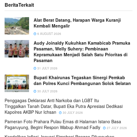
Berita
Terkait
Alat Berat Datang, Harapan Warga Kuranji
Kembali Mengalir
6 AUGUST 2026
Audy Joinaldy Kukuhkan Kamabicab Pramuka
Pasaman, Welly Suhery: Pembinaan
Kepramukaan Menjadi Salah Satu Prioritas di
Pasaman
31 JULY 2026
Bupati Khairunas Tegaskan Sinergi Pemkab
dan Polres Kunci Pembangunan Solok Selatan
30 JULY 2026
Penggagas Deklarasi Anti Narkoba dan LGBT Itu
Tinggalkan Tanah Datar, Bupati Eka Putra Apresiasi Dedikasi
Kapolres AKBP Nur Ichsan
30 JULY 2026
Pameran Foto Prahara Pulau Emas di Halaman Istano Basa
Pagaruyung, Begini Respon Wabup Ahmad Fadly
27 JULY 2026
Kendalikan Inflasi, Inovasi Simphoni Pangan Diluncurkan