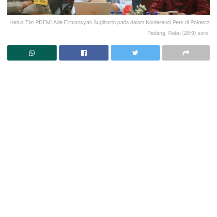
Ketua Tim PDFMI Ade Firmansyah Sugiharto pada dalam Konferensi Pers di Polresta
Padang, Rabu (25/9) sore.