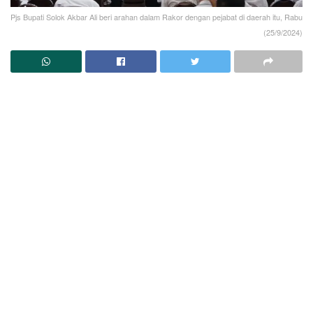
Pjs Bupati Solok Akbar Ali beri arahan dalam Rakor dengan pejabat di daerah itu, Rabu
(25/9/2024)