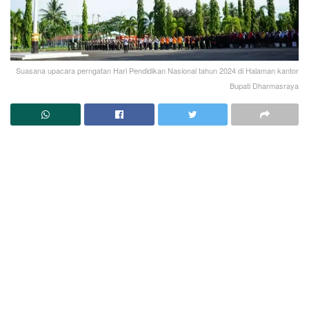
Suasana upacara perngatan Hari Pendidikan Nasional tahun 2024 di Halaman kantor
Bupati Dharmasraya