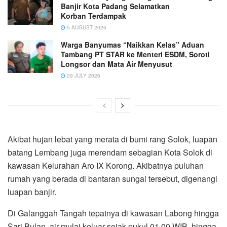
Banjir Kota Padang Selamatkan
Korban Terdampak
5 AUGUST 2026
Warga Banyumas “Naikkan Kelas” Aduan
Tambang PT STAR ke Menteri ESDM, Soroti
Longsor dan Mata Air Menyusut
29 JULY 2026
Akibat hujan lebat yang merata di bumi rang Solok, luapan
batang Lembang juga merendam sebagian Kota Solok di
kawasan Kelurahan Aro IX Korong. Akibatnya puluhan
rumah yang berada di bantaran sungai tersebut, digenangi
luapan banjir.
Di Galanggah Tangah tepatnya di kawasan Labong hingga
Sari Bulan, air mulai keluar sejak pukul 01.00 WIB, hingga