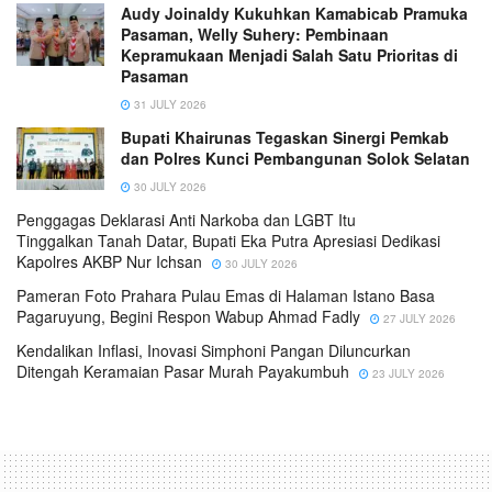
Audy Joinaldy Kukuhkan Kamabicab Pramuka
Pasaman, Welly Suhery: Pembinaan
Kepramukaan Menjadi Salah Satu Prioritas di
Pasaman
31 JULY 2026
Bupati Khairunas Tegaskan Sinergi Pemkab
dan Polres Kunci Pembangunan Solok Selatan
30 JULY 2026
Penggagas Deklarasi Anti Narkoba dan LGBT Itu
Tinggalkan Tanah Datar, Bupati Eka Putra Apresiasi Dedikasi
Kapolres AKBP Nur Ichsan
30 JULY 2026
Pameran Foto Prahara Pulau Emas di Halaman Istano Basa
Pagaruyung, Begini Respon Wabup Ahmad Fadly
27 JULY 2026
Kendalikan Inflasi, Inovasi Simphoni Pangan Diluncurkan
Ditengah Keramaian Pasar Murah Payakumbuh
23 JULY 2026