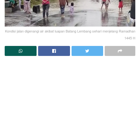
Kondisi jalan digenangi air akibat luapan Batang Lembang sehari menjelang Ramadhan
1445 H