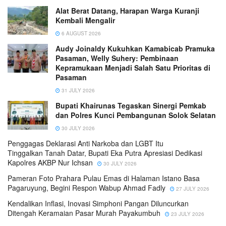
Alat Berat Datang, Harapan Warga Kuranji
Kembali Mengalir
6 AUGUST 2026
Audy Joinaldy Kukuhkan Kamabicab Pramuka
Pasaman, Welly Suhery: Pembinaan
Kepramukaan Menjadi Salah Satu Prioritas di
Pasaman
31 JULY 2026
Bupati Khairunas Tegaskan Sinergi Pemkab
dan Polres Kunci Pembangunan Solok Selatan
30 JULY 2026
Penggagas Deklarasi Anti Narkoba dan LGBT Itu
Tinggalkan Tanah Datar, Bupati Eka Putra Apresiasi Dedikasi
Kapolres AKBP Nur Ichsan
30 JULY 2026
Pameran Foto Prahara Pulau Emas di Halaman Istano Basa
Pagaruyung, Begini Respon Wabup Ahmad Fadly
27 JULY 2026
Kendalikan Inflasi, Inovasi Simphoni Pangan Diluncurkan
Ditengah Keramaian Pasar Murah Payakumbuh
23 JULY 2026