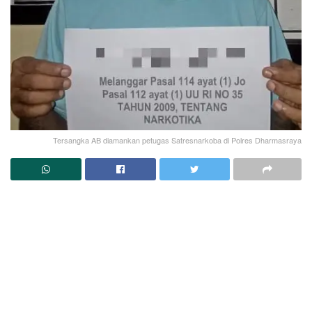
Tersangka AB diamankan petugas Satresnarkoba di Polres Dharmasraya