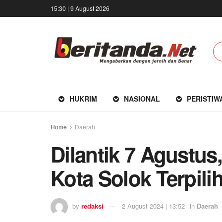
15:30 | 9 August 2026
HUKRIM
NASIONAL
PERISTIW
Home
Daerah
Dilantik 7 Agustus
Kota Solok Terpil
by
redaksi
2 August 2024 | 13:52
in
Daerah