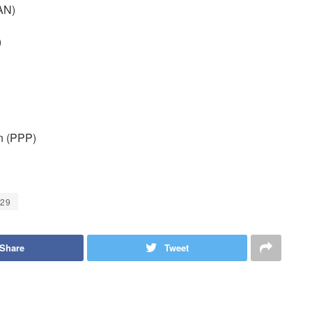
AN)
)
n (PPP)
029
Share
Tweet