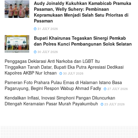
Audy Joinaldy Kukuhkan Kamabicab Pramuka
Pasaman, Welly Suhery: Pembinaan
Kepramukaan Menjadi Salah Satu Prioritas di
Pasaman
31 JULY 2026
Bupati Khairunas Tegaskan Sinergi Pemkab
dan Polres Kunci Pembangunan Solok Selatan
30 JULY 2026
Penggagas Deklarasi Anti Narkoba dan LGBT Itu
Tinggalkan Tanah Datar, Bupati Eka Putra Apresiasi Dedikasi
Kapolres AKBP Nur Ichsan
30 JULY 2026
Pameran Foto Prahara Pulau Emas di Halaman Istano Basa
Pagaruyung, Begini Respon Wabup Ahmad Fadly
27 JULY 2026
Kendalikan Inflasi, Inovasi Simphoni Pangan Diluncurkan
Ditengah Keramaian Pasar Murah Payakumbuh
23 JULY 2026