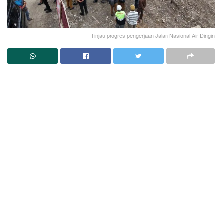
Tinjau progres pengerjaan Jalan Nasional Air Dingin