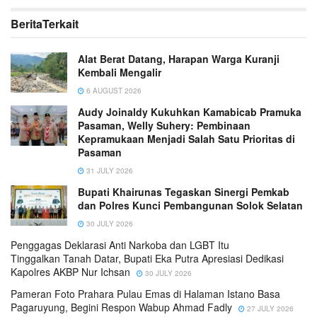
Berita
Terkait
Alat Berat Datang, Harapan Warga Kuranji
Kembali Mengalir
6 AUGUST 2026
Audy Joinaldy Kukuhkan Kamabicab Pramuka
Pasaman, Welly Suhery: Pembinaan
Kepramukaan Menjadi Salah Satu Prioritas di
Pasaman
31 JULY 2026
Bupati Khairunas Tegaskan Sinergi Pemkab
dan Polres Kunci Pembangunan Solok Selatan
30 JULY 2026
Penggagas Deklarasi Anti Narkoba dan LGBT Itu
Tinggalkan Tanah Datar, Bupati Eka Putra Apresiasi Dedikasi
Kapolres AKBP Nur Ichsan
30 JULY 2026
Pameran Foto Prahara Pulau Emas di Halaman Istano Basa
Pagaruyung, Begini Respon Wabup Ahmad Fadly
27 JULY 2026