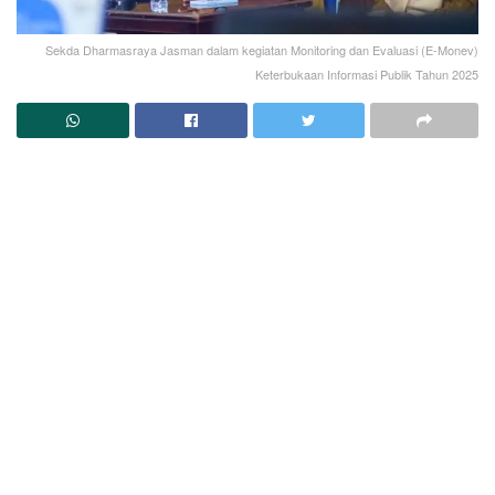
Sekda Dharmasraya Jasman dalam kegiatan Monitoring dan Evaluasi (E-Monev)
Keterbukaan Informasi Publik Tahun 2025