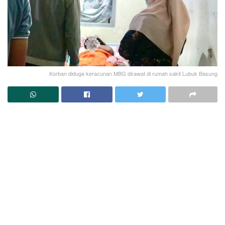
Korban diduga keracunan MBG dirawat di rumah sakit Lubuk Basung