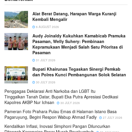
Alat Berat Datang, Harapan Warga Kuranji
Kembali Mengalir
6 AUGUST 2026
Audy Joinaldy Kukuhkan Kamabicab Pramuka
Pasaman, Welly Suhery: Pembinaan
Kepramukaan Menjadi Salah Satu Prioritas di
Pasaman
31 JULY 2026
Bupati Khairunas Tegaskan Sinergi Pemkab
dan Polres Kunci Pembangunan Solok Selatan
30 JULY 2026
Penggagas Deklarasi Anti Narkoba dan LGBT Itu
Tinggalkan Tanah Datar, Bupati Eka Putra Apresiasi Dedikasi
Kapolres AKBP Nur Ichsan
30 JULY 2026
Pameran Foto Prahara Pulau Emas di Halaman Istano Basa
Pagaruyung, Begini Respon Wabup Ahmad Fadly
27 JULY 2026
Kendalikan Inflasi, Inovasi Simphoni Pangan Diluncurkan
Ditengah Keramaian Pasar Murah Payakumbuh