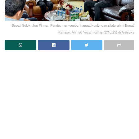
Bupati Solok, Jon Firman Pandu, menyambu thangat kunjungan silaturahmi Bupati
Kampar, Ahmad Yuzar, Kamis (2/10/25) di Arosuka