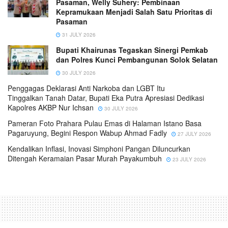
Pasaman, Welly Suhery: Pembinaan
Kepramukaan Menjadi Salah Satu Prioritas di
Pasaman
31 JULY 2026
Bupati Khairunas Tegaskan Sinergi Pemkab
dan Polres Kunci Pembangunan Solok Selatan
30 JULY 2026
Penggagas Deklarasi Anti Narkoba dan LGBT Itu
Tinggalkan Tanah Datar, Bupati Eka Putra Apresiasi Dedikasi
Kapolres AKBP Nur Ichsan
30 JULY 2026
Pameran Foto Prahara Pulau Emas di Halaman Istano Basa
Pagaruyung, Begini Respon Wabup Ahmad Fadly
27 JULY 2026
Kendalikan Inflasi, Inovasi Simphoni Pangan Diluncurkan
Ditengah Keramaian Pasar Murah Payakumbuh
23 JULY 2026