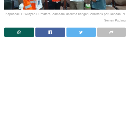
Kapusdal LH Wilayah SUmatera, Zamzami diterima hangat Sekretaris perusahaan PT
Semen Padang