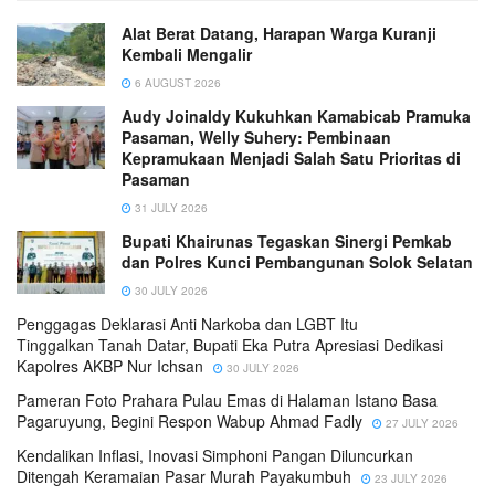
Alat Berat Datang, Harapan Warga Kuranji
Kembali Mengalir
6 AUGUST 2026
Audy Joinaldy Kukuhkan Kamabicab Pramuka
Pasaman, Welly Suhery: Pembinaan
Kepramukaan Menjadi Salah Satu Prioritas di
Pasaman
31 JULY 2026
Bupati Khairunas Tegaskan Sinergi Pemkab
dan Polres Kunci Pembangunan Solok Selatan
30 JULY 2026
Penggagas Deklarasi Anti Narkoba dan LGBT Itu
Tinggalkan Tanah Datar, Bupati Eka Putra Apresiasi Dedikasi
Kapolres AKBP Nur Ichsan
30 JULY 2026
Pameran Foto Prahara Pulau Emas di Halaman Istano Basa
Pagaruyung, Begini Respon Wabup Ahmad Fadly
27 JULY 2026
Kendalikan Inflasi, Inovasi Simphoni Pangan Diluncurkan
Ditengah Keramaian Pasar Murah Payakumbuh
23 JULY 2026