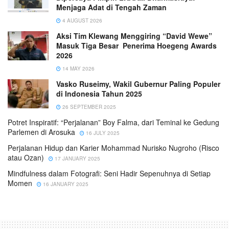
Menjaga Adat di Tengah Zaman
4 AUGUST 2026
Aksi Tim Klewang Menggiring “David Wewe”
Masuk Tiga Besar Penerima Hoegeng Awards
2026
14 MAY 2026
Vasko Ruseimy, Wakil Gubernur Paling Populer
di Indonesia Tahun 2025
26 SEPTEMBER 2025
Potret Inspiratif: “Perjalanan” Boy Falma, dari Teminal ke Gedung
Parlemen di Arosuka
16 JULY 2025
Perjalanan Hidup dan Karier Mohammad Nurisko Nugroho (Risco
atau Ozan)
17 JANUARY 2025
Mindfulness dalam Fotografi: Seni Hadir Sepenuhnya di Setiap
Momen
16 JANUARY 2025