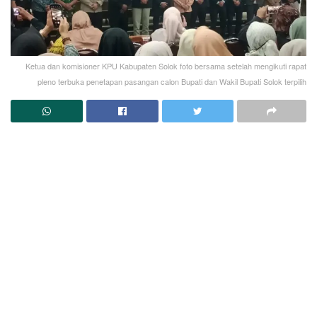
Ketua dan komisioner KPU Kabupaten Solok foto bersama setelah mengikuti rapat
pleno terbuka penetapan pasangan calon Bupati dan Wakil Bupati Solok terpilih