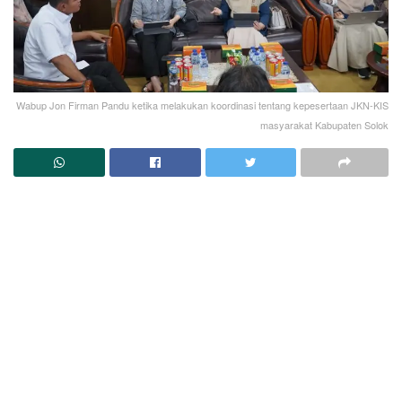
Wabup Jon Firman Pandu ketika melakukan koordinasi tentang kepesertaan JKN-KIS
masyarakat Kabupaten Solok