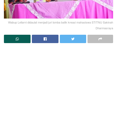
Wabup Leliarni didaulat menjadi juri lomba batik kreasi mahasiswa STITNU Sakinah
Dharmasraya