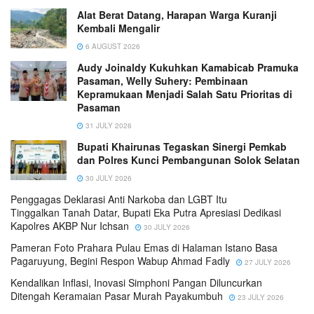
Alat Berat Datang, Harapan Warga Kuranji
Kembali Mengalir
6 AUGUST 2026
Audy Joinaldy Kukuhkan Kamabicab Pramuka
Pasaman, Welly Suhery: Pembinaan
Kepramukaan Menjadi Salah Satu Prioritas di
Pasaman
31 JULY 2026
Bupati Khairunas Tegaskan Sinergi Pemkab
dan Polres Kunci Pembangunan Solok Selatan
30 JULY 2026
Penggagas Deklarasi Anti Narkoba dan LGBT Itu
Tinggalkan Tanah Datar, Bupati Eka Putra Apresiasi Dedikasi
Kapolres AKBP Nur Ichsan
30 JULY 2026
Pameran Foto Prahara Pulau Emas di Halaman Istano Basa
Pagaruyung, Begini Respon Wabup Ahmad Fadly
27 JULY 2026
Kendalikan Inflasi, Inovasi Simphoni Pangan Diluncurkan
Ditengah Keramaian Pasar Murah Payakumbuh
23 JULY 2026