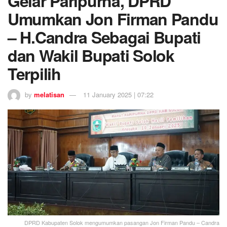
Gelar Paripurna, DPRD
Umumkan Jon Firman Pandu
– H.Candra Sebagai Bupati
dan Wakil Bupati Solok
Terpilih
by
melatisan
11 January 2025 | 07:22
DPRD Kabupaten Solok mengumumkan pasangan Jon Firman Pandu – Candra