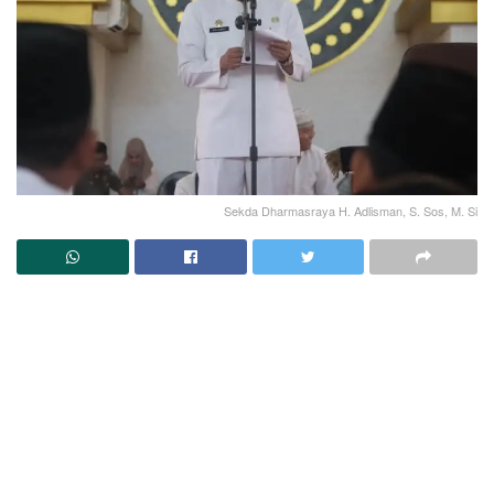
Sekda Dharmasraya H. Adlisman, S. Sos, M. Si