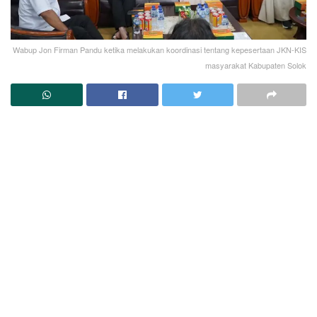
Wabup Jon Firman Pandu ketika melakukan koordinasi tentang kepesertaan JKN-KIS
masyarakat Kabupaten Solok