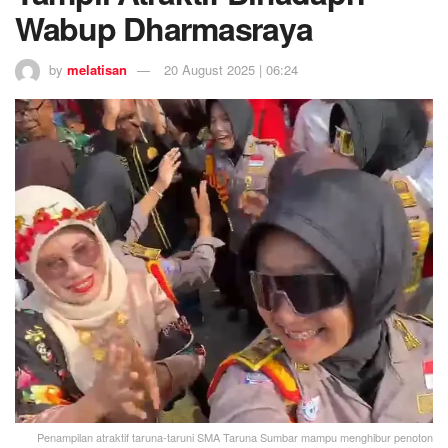
Wabup Dharmasraya
by
melatisan
20 August 2025 | 06:24
Penampilan atraktif taruna-taruni SMA Taruna Sumbar mampu menghibur penoton