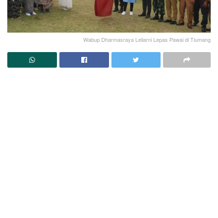
Wabup Dharmasraya Leliarni Lepas Pawai di Tiumang