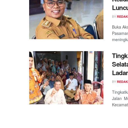
Lunc
BY
REDAK
Buka Aks
Pasaman
meningka
Tingk
Selat
Lada
BY
REDAK
Tingkatk
Jalan Me
Kecamata