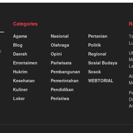
Categories
R
Agama
Nasional
Pertanian
Ti
Lu
Blog
Olahraga
Politik
i
U
Daerah
Opini
Regional
Mi
Entertaimen
Pariwisata
Sosial Budaya
La
Hukrim
Pembangunan
Sosok
Al
Kesehatan
Pemerintahan
WEBTORIAL
Me
Kuliner
Pendidikan
Pe
Loker
Peristiwa
Di
A