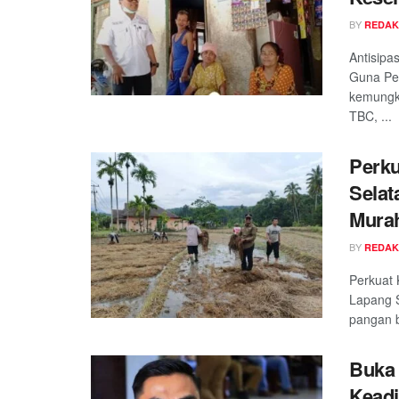
BY
REDAK
Antisipa
Guna Per
kemungki
TBC, ...
Perku
Selat
Mura
BY
REDAK
Perkuat 
Lapang 
pangan b
Buka 
Keadi