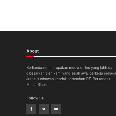
About
Beritanda.net merupakan media online yang lahir dan
dibesarkan oleh kami yang sejak awal berkerja sebaga
Jurnalis dibawah kendali perusahan PT. Beritanda1
Media Siber.
Follow us