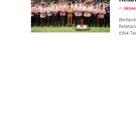
BY
REDAK
Beritand
Ketahan
0304 Tan