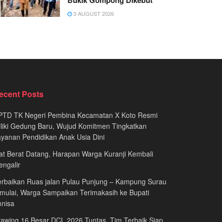
Bukik Gompong Dikebut
3 AUGUST 2026
ecent Posts
PTD TK Negeri Pembina Kecamatan X Koto Resmi
liki Gedung Baru, Wujud Komitmen Tingkatkan
yanan Pendidikan Anak Usia Dini
at Berat Datang, Harapan Warga Kuranji Kembali
ngalir
rbaikan Ruas jalan Pulau Punjung – Kampung Surau
mulai, Warga Sampaikan Terimakasih ke Bupati
nnisa
awing 16 Besar DCL 2026 Tuntas, Tim Terbaik Siap