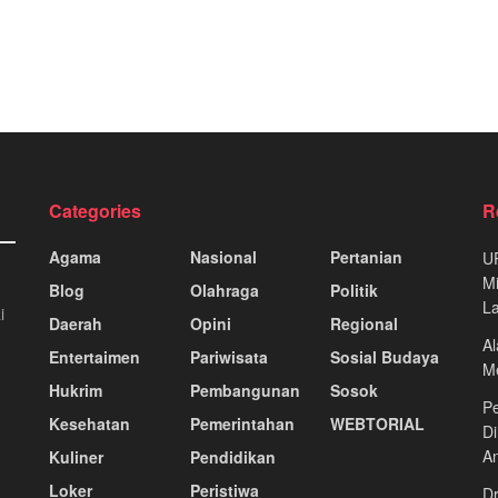
Categories
R
Agama
Nasional
Pertanian
U
Mi
Blog
Olahraga
Politik
La
i
Daerah
Opini
Regional
Al
Entertaimen
Pariwisata
Sosial Budaya
Me
Hukrim
Pembangunan
Sosok
Pe
Kesehatan
Pemerintahan
WEBTORIAL
Di
A
Kuliner
Pendidikan
Loker
Peristiwa
Dr