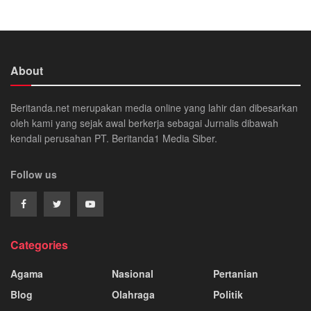
About
Beritanda.net merupakan media online yang lahir dan dibesarkan
oleh kami yang sejak awal berkerja sebagai Jurnalis dibawah
kendali perusahan PT. Beritanda1 Media Siber.
Follow us
Categories
Agama
Nasional
Pertanian
Blog
Olahraga
Politik