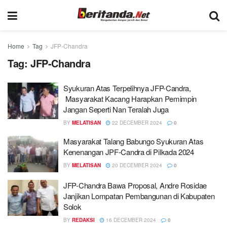
Home
Tag
JFP-Chandra
Tag:
JFP-Chandra
Syukuran Atas Terpelihnya JFP-Candra,
Masyarakat Kacang Harapkan Pemimpin
Jangan Seperti Nan Teralah Juga
BY
MELATISAN
22 DECEMBER 2024
0
Masyarakat Talang Babungo Syukuran Atas
Kenenangan JPF-Candra di Pilkada 2024
BY
MELATISAN
20 DECEMBER 2024
0
JFP-Chandra Bawa Proposal, Andre Rosidae
Janjikan Lompatan Pembangunan di Kabupaten
Solok
BY
REDAKSI
16 DECEMBER 2024
0