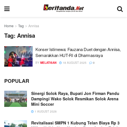
Home
Tag
Annisa
Tag:
Annisa
Konser Istimewa: Fauzana Duet dengan Annisa,
Semarakkan HUT-RI di Dharmasraya
BY
MELATISAN
18 AUGUST 2025
0
POPULAR
Sinergi Solok Raya, Bupati Jon Firman Pandu
Dampingi Wako Solok Resmikan Solok Arena
Mini Soccer
1 AUGUST 2026
Revitalisasi SMPN 1 Kubung Telan Biaya Rp 3