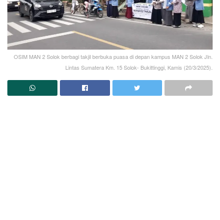
OSIM MAN 2 Solok berbagi takjil berbuka puasa di depan kampus MAN 2 Solok Jln.
Lintas Sumatera Km. 15 Solok- Bukittinggi, Kamis (20/3/2025).