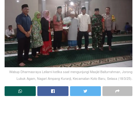
Wabup Dharmasraya Leliarni ketika saat mengunjungi Masjid Baiturrahman, Jorong
Lubuk Agam, Nagari Ampang Kuranji, Kecamatan Koto Baru, Selasa (18/3/25).