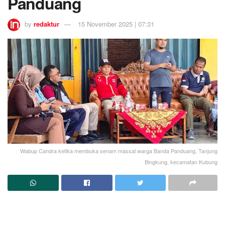
Panduang
by
redaktur
15 November 2025 | 07:31
Wabup Candra ketika membuka senam massal warga Banda Panduang, Tanjung
Bingkung, kecamatan Kubung