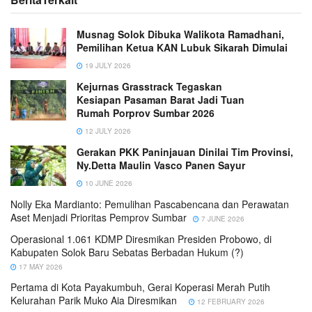
Musnag Solok Dibuka Walikota Ramadhani,
Pemilihan Ketua KAN Lubuk Sikarah Dimulai
19 JULY 2026
Kejurnas Grasstrack Tegaskan
Kesiapan Pasaman Barat Jadi Tuan
Rumah Porprov Sumbar 2026
12 JULY 2026
Gerakan PKK Paninjauan Dinilai Tim Provinsi,
Ny.Detta Maulin Vasco Panen Sayur
10 JUNE 2026
Nolly Eka Mardianto: Pemulihan Pascabencana dan Perawatan
Aset Menjadi Prioritas Pemprov Sumbar
7 JUNE 2026
Operasional 1.061 KDMP Diresmikan Presiden Probowo, di
Kabupaten Solok Baru Sebatas Berbadan Hukum (?)
17 MAY 2026
Pertama di Kota Payakumbuh, Gerai Koperasi Merah Putih
Kelurahan Parik Muko Aia Diresmikan
12 FEBRUARY 2026