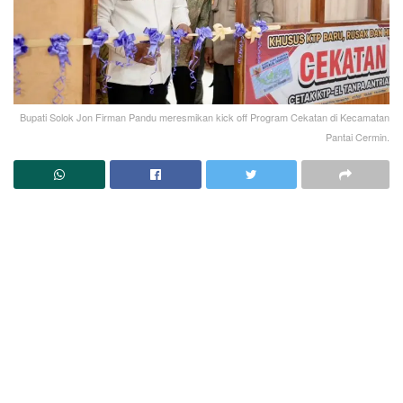
Bupati Solok Jon Firman Pandu meresmikan kick off Program Cekatan di Kecamatan
Pantai Cermin.