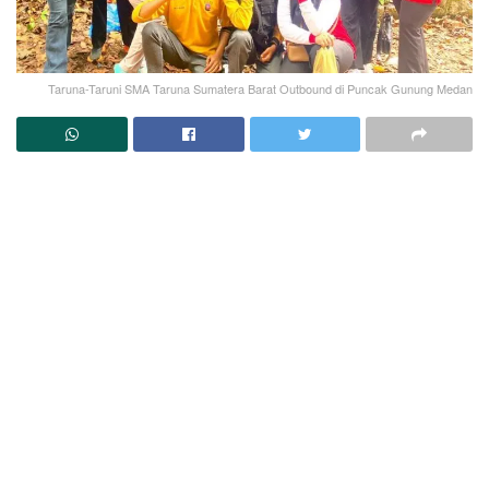
Taruna-Taruni SMA Taruna Sumatera Barat Outbound di Puncak Gunung Medan