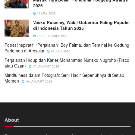
2026
14 MAY 2026
Vasko Ruseimy, Wakil Gubernur Paling Populer
di Indonesia Tahun 2025
26 SEPTEMBER 2025
Potret Inspiratif: “Perjalanan” Boy Falma, dari Teminal ke Gedung
Parlemen di Arosuka
16 JULY 2025
Perjalanan Hidup dan Karier Mohammad Nurisko Nugroho (Risco
atau Ozan)
17 JANUARY 2025
Mindfulness dalam Fotografi: Seni Hadir Sepenuhnya di Setiap
Momen
16 JANUARY 2025
About