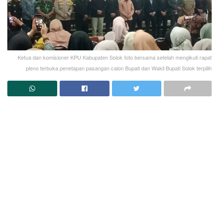
Ketua dan komisioner KPU Kabupaten Solok foto bersama setelah mengikuti rapat
pleno terbuka penetapan pasangan calon Bupati dan Wakil Bupati Solok terpilih