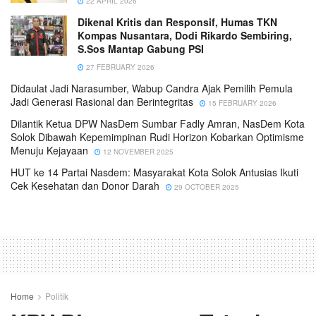
22 APRIL 2026
Dikenal Kritis dan Responsif, Humas TKN
Kompas Nusantara, Dodi Rikardo Sembiring,
S.Sos Mantap Gabung PSI
27 FEBRUARY 2026
Didaulat Jadi Narasumber, Wabup Candra Ajak Pemilih Pemula
Jadi Generasi Rasional dan Berintegritas
15 FEBRUARY 2026
Dilantik Ketua DPW NasDem Sumbar Fadly Amran, NasDem Kota
Solok Dibawah Kepemimpinan Rudi Horizon Kobarkan Optimisme
Menuju Kejayaan
12 NOVEMBER 2025
HUT ke 14 Partai Nasdem: Masyarakat Kota Solok Antusias Ikuti
Cek Kesehatan dan Donor Darah
29 OCTOBER 2025
Home
Politik