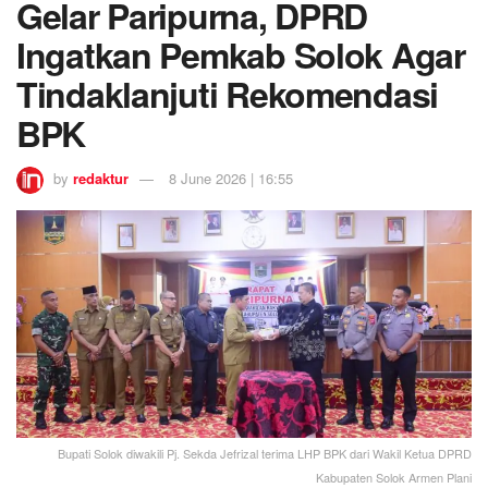
Gelar Paripurna, DPRD
Ingatkan Pemkab Solok Agar
Tindaklanjuti Rekomendasi
BPK
by
redaktur
8 June 2026 | 16:55
Bupati Solok diwakili Pj. Sekda Jefrizal terima LHP BPK dari Wakil Ketua DPRD
Kabupaten Solok Armen Plani