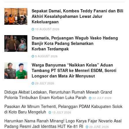
Sepakat Damai, Kombes Teddy Fanani dan Bili
Akhiri Kesalahpahaman Lewat Jalur
Kekeluargaan
10 AUGUST 2026
Dramatis, Perjuangan Wagub Vasko Hadang
Banjir Kota Padang Selamatkan
Korban Terdampak
5 AUGUST 2026
Warga Banyumas “Naikkan Kelas” Aduan
Tambang PT STAR ke Menteri ESDM, Soroti
Longsor dan Mata Air Menyusut
29 JULY 2026
Diduga Akibat Ledakan, Reruntuhan Rumah Mewah Grand
Polonia Timbulkan Enam Korban Luka Parah
22 JULY 2026
Pasokan Air Minum Terhenti, Pelanggan PDAM Kabupaten Solok
di Koto Baru Mengeluh
13 JULY 2026
Harumkan Nama Ranah Minang! Logo Karya Fajar Novario Asal
Padang Resmi Jadi Identitas HUT Ke-81 RI
29 JUNE 2026