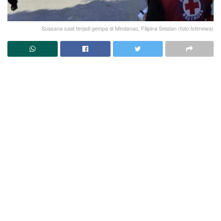
Suasana saat terjadi gempa di Mindanao, Filipina Selatan (foto:Istimewa)