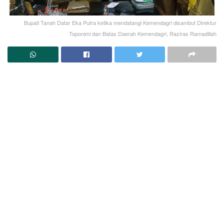
Bupati Tanah Datar Eka Putra ketika mendatangi Kemendagri disambut Direktur
Toponimi dan Batas Daerah Kemendagri, Raziras Ramadillah