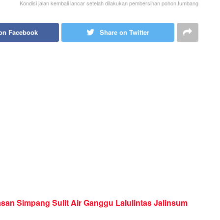
Kondisi jalan kembali lancar setelah dilakukan pembersihan pohon tumbang
on Facebook
Share on Twitter
an Simpang Sulit Air Ganggu Lalulintas Jalinsum