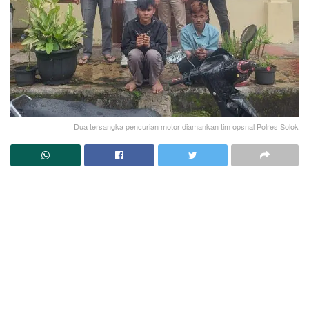
Dua tersangka pencurian motor diamankan tim opsnal Polres Solok