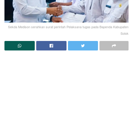
Sekda Medison serahkan surat perintah Pelaksana tugas pada Bapenda Kabupaten
Solok