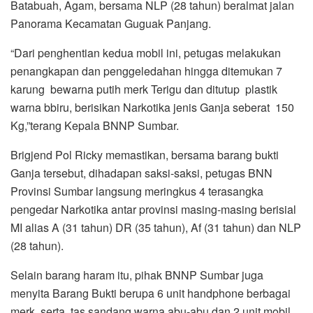
Batabuah, Agam, bersama NLP (28 tahun) beralmat jalan
Panorama Kecamatan Guguak Panjang.
“Dari penghentian kedua mobil ini, petugas melakukan
penangkapan dan penggeledahan hingga ditemukan 7
karung bewarna putih merk Terigu dan ditutup plastik
warna bbiru, berisikan Narkotika jenis Ganja seberat 150
Kg,”terang Kepala BNNP Sumbar.
Brigjend Pol Ricky memastikan, bersama barang bukti
Ganja tersebut, dihadapan saksi-saksi, petugas BNN
Provinsi Sumbar langsung meringkus 4 terasangka
pengedar Narkotika antar provinsi masing-masing berisial
MI alias A (31 tahun) DR (35 tahun), Af (31 tahun) dan NLP
(28 tahun).
Selain barang haram itu, pihak BNNP Sumbar juga
menyita Barang Bukti berupa 6 unit handphone berbagai
merk, serta tas sandang warna abu-abu dan 2 unit mobil