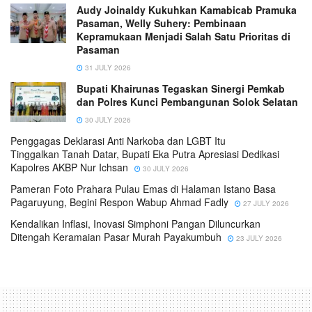
Audy Joinaldy Kukuhkan Kamabicab Pramuka
Pasaman, Welly Suhery: Pembinaan
Kepramukaan Menjadi Salah Satu Prioritas di
Pasaman
31 JULY 2026
Bupati Khairunas Tegaskan Sinergi Pemkab
dan Polres Kunci Pembangunan Solok Selatan
30 JULY 2026
Penggagas Deklarasi Anti Narkoba dan LGBT Itu
Tinggalkan Tanah Datar, Bupati Eka Putra Apresiasi Dedikasi
Kapolres AKBP Nur Ichsan
30 JULY 2026
Pameran Foto Prahara Pulau Emas di Halaman Istano Basa
Pagaruyung, Begini Respon Wabup Ahmad Fadly
27 JULY 2026
Kendalikan Inflasi, Inovasi Simphoni Pangan Diluncurkan
Ditengah Keramaian Pasar Murah Payakumbuh
23 JULY 2026