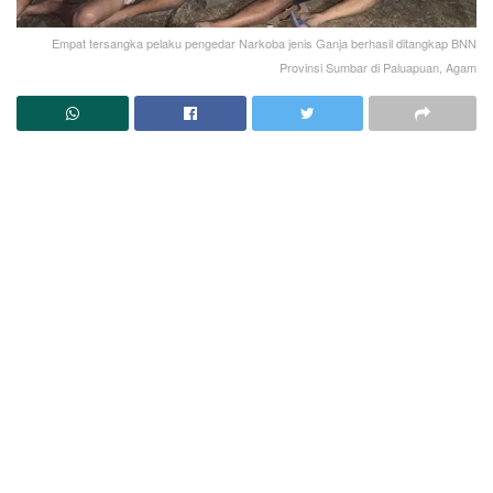
Empat tersangka pelaku pengedar Narkoba jenis Ganja berhasil ditangkap BNN
Provinsi Sumbar di Paluapuan, Agam