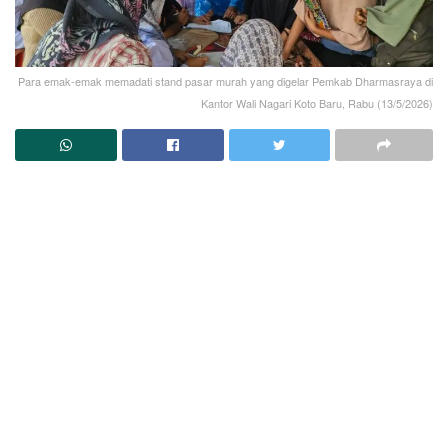
Para emak-emak memadati stand pasar murah yang digelar Pemkab Dharmasraya di
Kantor Wali Nagari Koto Baru, Rabu (13/5/2026)