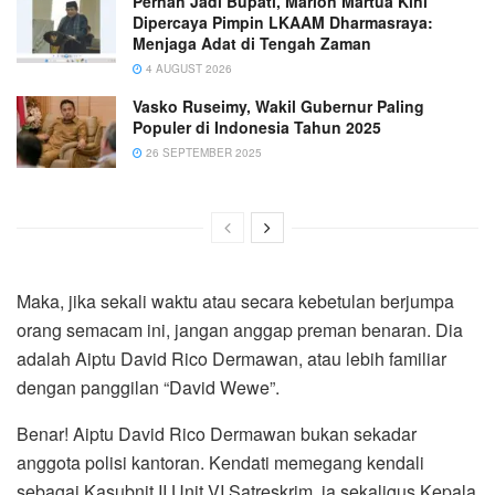
Pernah Jadi Bupati, Marlon Martua Kini
Dipercaya Pimpin LKAAM Dharmasraya:
Menjaga Adat di Tengah Zaman
4 AUGUST 2026
Vasko Ruseimy, Wakil Gubernur Paling
Populer di Indonesia Tahun 2025
26 SEPTEMBER 2025
Maka, jika sekali waktu atau secara kebetulan berjumpa
orang semacam ini, jangan anggap preman benaran. Dia
adalah Aiptu David Rico Dermawan, atau lebih familiar
dengan panggilan “David Wewe”.
Benar! Aiptu David Rico Dermawan bukan sekadar
anggota polisi kantoran. Kendati memegang kendali
sebagai Kasubnit II Unit VI Satreskrim, ia sekaligus Kepala