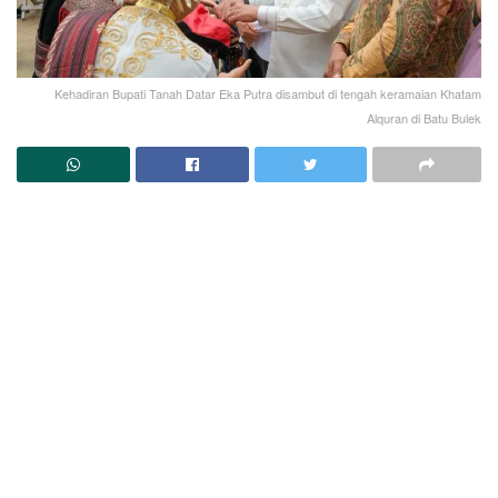
Kehadiran Bupati Tanah Datar Eka Putra disambut di tengah keramaian Khatam
Alquran di Batu Bulek