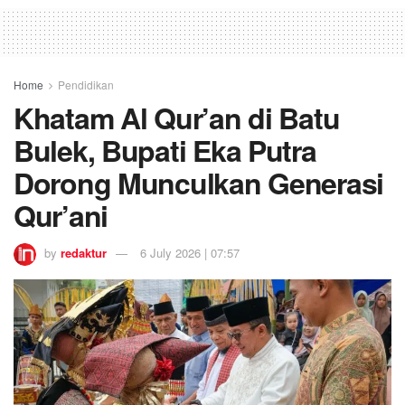
Home
Pendidikan
Khatam Al Qur’an di Batu
Bulek, Bupati Eka Putra
Dorong Munculkan Generasi
Qur’ani
by
redaktur
6 July 2026 | 07:57