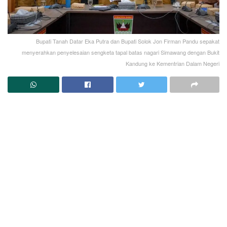
Bupati Tanah Datar Eka Putra dan Bupati Solok Jon Firman Pandu sepakat
menyerahkan penyelesaian sengketa tapal batas nagari Simawang dengan Bukit
Kandung ke Kementrian Dalam Negeri