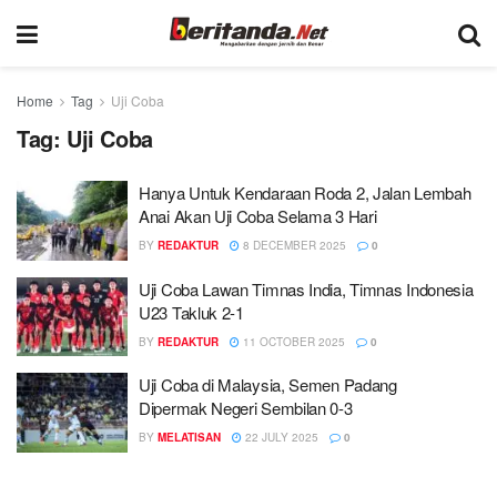
Home
Tag
Uji Coba
Tag:
Uji Coba
Hanya Untuk Kendaraan Roda 2, Jalan Lembah
Anai Akan Uji Coba Selama 3 Hari
BY
REDAKTUR
8 DECEMBER 2025
0
Uji Coba Lawan Timnas India, Timnas Indonesia
U23 Takluk 2-1
BY
REDAKTUR
11 OCTOBER 2025
0
Uji Coba di Malaysia, Semen Padang
Dipermak Negeri Sembilan 0-3
BY
MELATISAN
22 JULY 2025
0