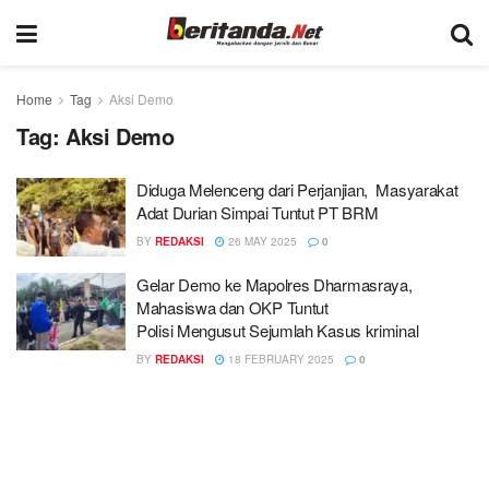
Home
Tag
Aksi Demo
Tag:
Aksi Demo
Diduga Melenceng dari Perjanjian, Masyarakat
Adat Durian Simpai Tuntut PT BRM
BY
REDAKSI
26 MAY 2025
0
Gelar Demo ke Mapolres Dharmasraya,
Mahasiswa dan OKP Tuntut
Polisi Mengusut Sejumlah Kasus kriminal
BY
REDAKSI
18 FEBRUARY 2025
0