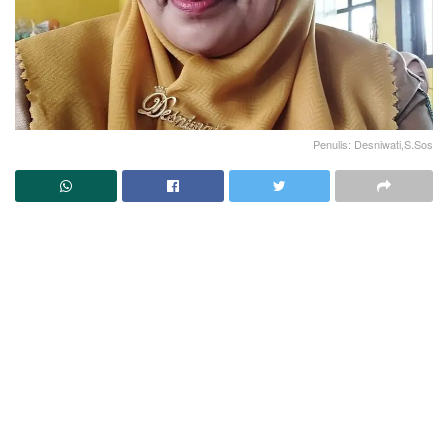
Penulis: Desniwati,S.Sos