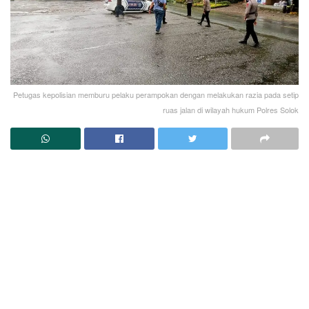
Petugas kepolisian memburu pelaku perampokan dengan melakukan razia pada setip
ruas jalan di wilayah hukum Polres Solok