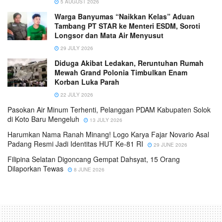
5 AUGUST 2026
Warga Banyumas “Naikkan Kelas” Aduan
Tambang PT STAR ke Menteri ESDM, Soroti
Longsor dan Mata Air Menyusut
29 JULY 2026
Diduga Akibat Ledakan, Reruntuhan Rumah
Mewah Grand Polonia Timbulkan Enam
Korban Luka Parah
22 JULY 2026
Pasokan Air Minum Terhenti, Pelanggan PDAM Kabupaten Solok
di Koto Baru Mengeluh
13 JULY 2026
Harumkan Nama Ranah Minang! Logo Karya Fajar Novario Asal
Padang Resmi Jadi Identitas HUT Ke-81 RI
29 JUNE 2026
Filipina Selatan Digoncang Gempat Dahsyat, 15 Orang
Dilaporkan Tewas
8 JUNE 2026