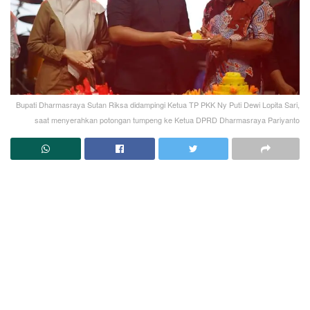
Bupati Dharmasraya Sutan Riksa didampingi Ketua TP PKK Ny Puti Dewi Lopita Sari,
saat menyerahkan potongan tumpeng ke Ketua DPRD Dharmasraya Pariyanto