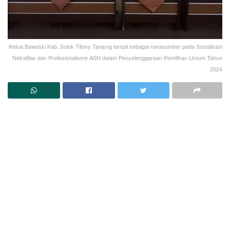
Ketua Bawaslu Kab. Solok Titony Tanjung tampil sebagai narasumber pada Sosialisasi
Netralitas dan Profesionalisme ASN dalam Penyelenggaraan Pemilihan Umum Tahun
2024