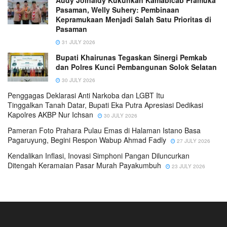
Pasaman, Welly Suhery: Pembinaan
Kepramukaan Menjadi Salah Satu Prioritas di
Pasaman
31 JULY 2026
Bupati Khairunas Tegaskan Sinergi Pemkab
dan Polres Kunci Pembangunan Solok Selatan
30 JULY 2026
Penggagas Deklarasi Anti Narkoba dan LGBT Itu
Tinggalkan Tanah Datar, Bupati Eka Putra Apresiasi Dedikasi
Kapolres AKBP Nur Ichsan
30 JULY 2026
Pameran Foto Prahara Pulau Emas di Halaman Istano Basa
Pagaruyung, Begini Respon Wabup Ahmad Fadly
27 JULY 2026
Kendalikan Inflasi, Inovasi Simphoni Pangan Diluncurkan
Ditengah Keramaian Pasar Murah Payakumbuh
23 JULY 2026