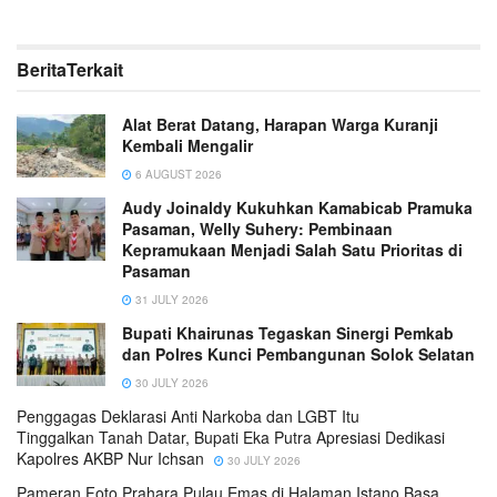
Berita
Terkait
Alat Berat Datang, Harapan Warga Kuranji
Kembali Mengalir
6 AUGUST 2026
Audy Joinaldy Kukuhkan Kamabicab Pramuka
Pasaman, Welly Suhery: Pembinaan
Kepramukaan Menjadi Salah Satu Prioritas di
Pasaman
31 JULY 2026
Bupati Khairunas Tegaskan Sinergi Pemkab
dan Polres Kunci Pembangunan Solok Selatan
30 JULY 2026
Penggagas Deklarasi Anti Narkoba dan LGBT Itu
Tinggalkan Tanah Datar, Bupati Eka Putra Apresiasi Dedikasi
Kapolres AKBP Nur Ichsan
30 JULY 2026
Pameran Foto Prahara Pulau Emas di Halaman Istano Basa