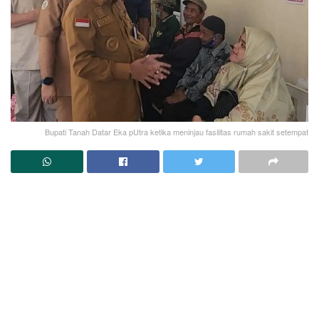
Bupati Tanah Datar Eka pUtra ketika meninjau fasilitas rumah sakit setempat