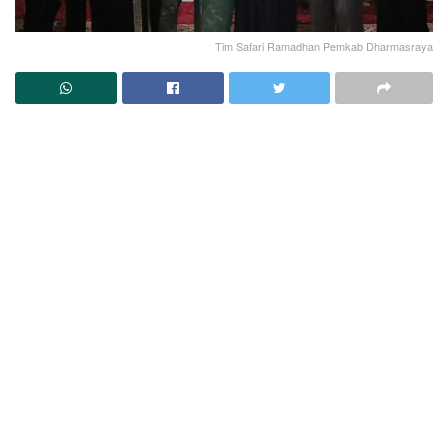
Tim Safari Ramadhan Pemkab Dharmasraya