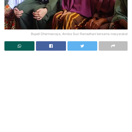
Bupati Dharmasraya, Annisa Suci Ramadhani bersama masyarakat