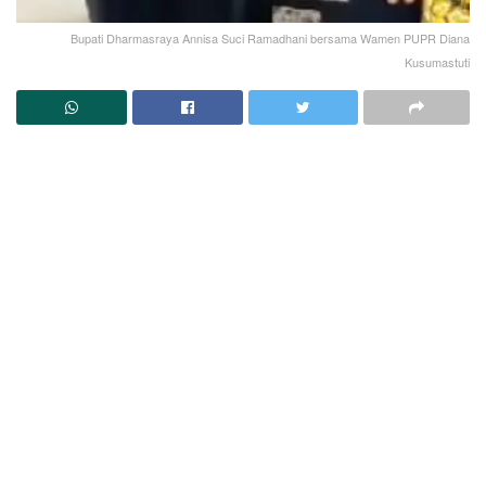
Bupati Dharmasraya Annisa Suci Ramadhani bersama Wamen PUPR Diana
Kusumastuti