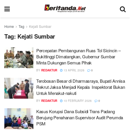
Home
Tag
Kejati Sumbar
Tag:
Kejati Sumbar
Percepatan Pembangunan Ruas Tol Sicincin –
Bukittinggi Dimatangkan, Gubernur Sumbar
Minta Dukungan Semua Pihak
BY
REDAKTUR
13 APRIL 2026
0
Terobosan Besar di Dharmasraya, Bupati Annisa
Rekrut Jaksa Menjadi Kepala Inspektorat Bukan
Untuk Menakut-nakuti
BY
REDAKTUR
10 FEBRUARY 2026
0
Kasus Korupsi Dana Subsidi Trans Padang
Berujung Penahanan Supervisor Audit Perumda
PSM