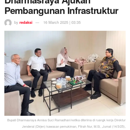
Pembangunan Infrastruktur
by
redaksi
16 March 2025 | 03:35
Bupati Dharmasraya Annisa Suci Ramadhani ketika diterima di ruangk kerja Direktur
Jenderal (Dirjen) kawasan pemukiman, Fitrah Nur, M.Si, ,Jumat (14/3/25),