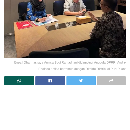
Bupati Dharmasraya Annisa Suci Ramadhani didampingi Anggota DPRRI Andre
Rosiade ketika bertemua dengan Direktu Distribusi PLN Pusat