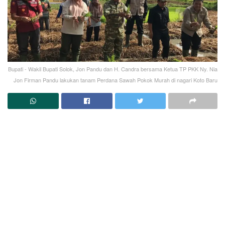
Bupati - Wakil Bupati Solok, Jon Pandu dan H. Candra bersama Ketua TP PKK Ny. Nia
Jon Firman Pandu lakukan tanam Perdana Sawah Pokok Murah di nagari Koto Baru