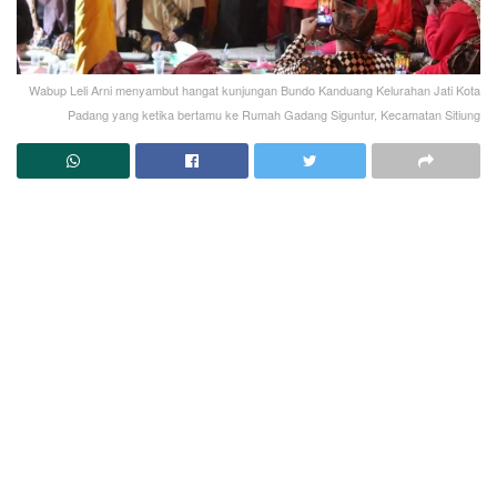
Wabup Leli Arni menyambut hangat kunjungan Bundo Kanduang Kelurahan Jati Kota
Padang yang ketika bertamu ke Rumah Gadang Siguntur, Kecamatan Sitiung