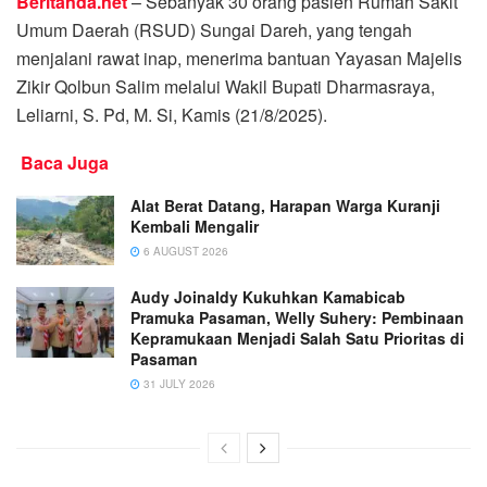
Beritanda.net
– Sebanyak 30 orang pasien Rumah Sakit
Umum Daerah (RSUD) Sungai Dareh, yang tengah
menjalani rawat inap, menerima bantuan Yayasan Majelis
Zikir Qolbun Salim melalui Wakil Bupati Dharmasraya,
Leliarni, S. Pd, M. Si, Kamis (21/8/2025).
Baca Juga
Alat Berat Datang, Harapan Warga Kuranji
Kembali Mengalir
6 AUGUST 2026
Audy Joinaldy Kukuhkan Kamabicab
Pramuka Pasaman, Welly Suhery: Pembinaan
Kepramukaan Menjadi Salah Satu Prioritas di
Pasaman
31 JULY 2026