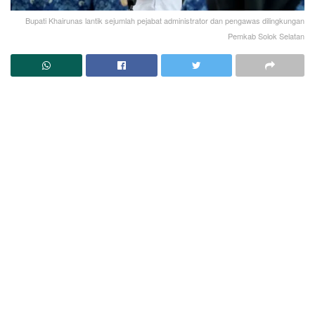
Bupati Khairunas lantik sejumlah pejabat administrator dan pengawas dilingkungan
Pemkab Solok Selatan