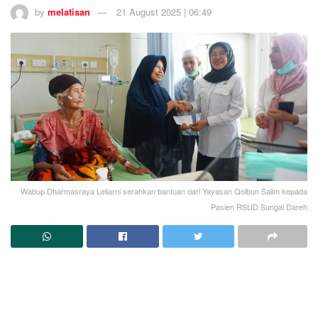
by
melatisan
21 August 2025 | 06:49
Wabup Dharmasraya Leliarni serahkan bantuan dari Yayasan Qolbun Salim kepada
Pasien RSUD Sungai Dareh