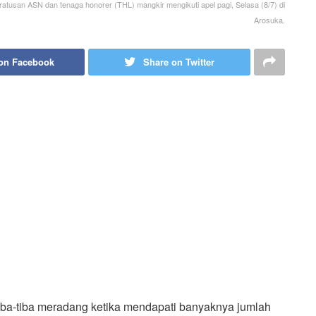
ratusan ASN dan tenaga honorer (THL) mangkir mengikuti apel pagi, Selasa (8/7) di
Arosuka.
on Facebook
Share on Twitter
iba-tiba meradang ketika mendapati banyaknya jumlah