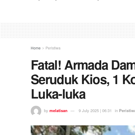
Home
Peristiwa
Fatal! Armada Dam
Seruduk Kios, 1 K
Luka-luka
by
melatisan
9 July 2025 | 06:31
in
Peristiw