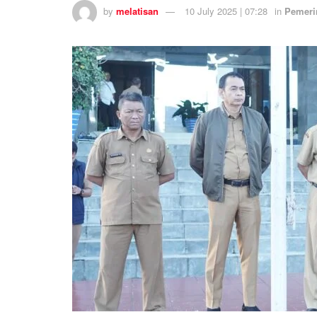
by
melatisan
10 July 2025 | 07:28
in
Pemeri