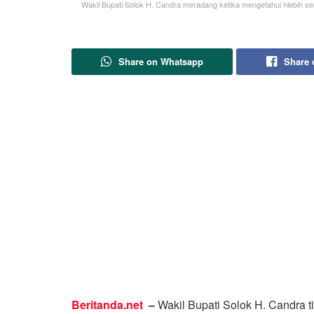
Wakil Bupati Solok H. Candra meradang ketika mengetahui hlebih se
Share on Whatsapp
Share 
Beritanda.net
–
Wakil Bupati Solok H. Candra t