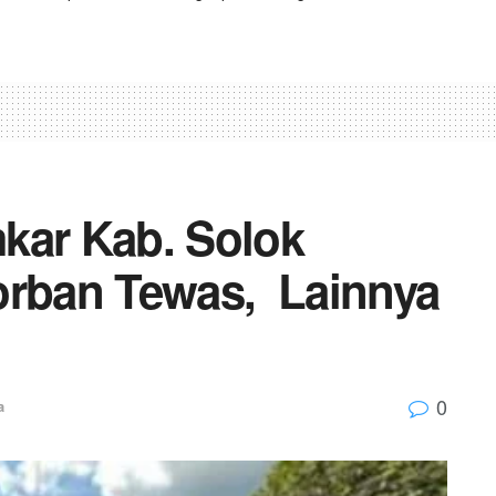
kar Kab. Solok
orban Tewas, Lainnya
0
a