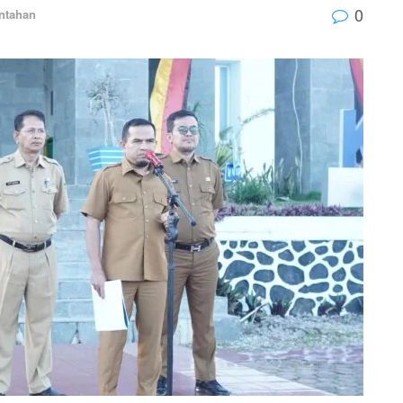
0
ntahan