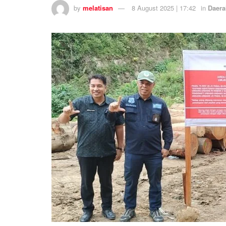
by
melatisan
8 August 2025 | 17:42
in
Daera