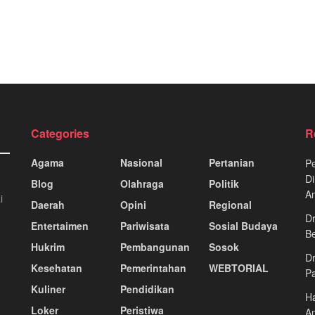
Categories
R
Agama
Nasional
Pertanian
Pe
Di
Blog
Olahraga
Politik
A
i
Daerah
Opini
Regional
Dr
Entertaimen
Pariwisata
Sosial Budaya
Be
Hukrim
Pembangunan
Sosok
Dr
Kesehatan
Pemerintahan
WEBTORIAL
P
Kuliner
Pendidikan
Ha
Loker
Peristiwa
An