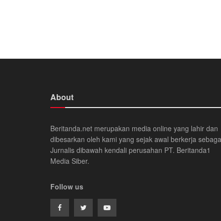
About
Beritanda.net merupakan media online yang lahir dan
dibesarkan oleh kami yang sejak awal berkerja sebaga
Jurnalis dibawah kendali perusahan PT. Beritanda1
Media Siber.
Follow us