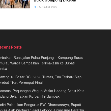
Bukik Gompong Dikebut
3 AUGUST 2026
ecent Posts
rbaikan Ruas jalan Pulau Punjung – Kampung Surau
mulai, Warga Sampaikan Terimakasih ke Bupati
nnisa
awing 16 Besar DCL 2026 Tuntas, Tim Terbaik Siap
rebut Tiket Perempat Final
amatis, Perjuangan Wagub Vasko Hadang Banjir Kota
adang Selamatkan Korban Terdampak
diri Pelantikan Pengurus PWI Dharmasraya, Bupati
nisa Ajak Wartawan Jadi Pelopor Jurnalisme Beretika