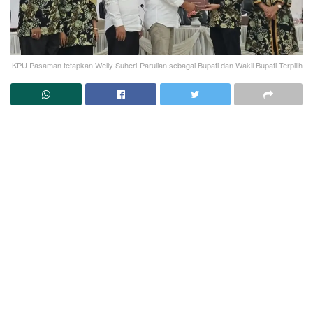
KPU Pasaman tetapkan Welly Suheri-Parulian sebagai Bupati dan Wakil Bupati Terpilih