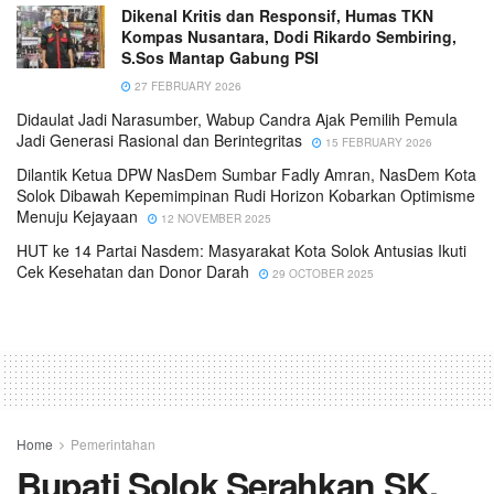
Dikenal Kritis dan Responsif, Humas TKN
Kompas Nusantara, Dodi Rikardo Sembiring,
S.Sos Mantap Gabung PSI
27 FEBRUARY 2026
Didaulat Jadi Narasumber, Wabup Candra Ajak Pemilih Pemula
Jadi Generasi Rasional dan Berintegritas
15 FEBRUARY 2026
Dilantik Ketua DPW NasDem Sumbar Fadly Amran, NasDem Kota
Solok Dibawah Kepemimpinan Rudi Horizon Kobarkan Optimisme
Menuju Kejayaan
12 NOVEMBER 2025
HUT ke 14 Partai Nasdem: Masyarakat Kota Solok Antusias Ikuti
Cek Kesehatan dan Donor Darah
29 OCTOBER 2025
Home
Pemerintahan
Bupati Solok Serahkan SK,