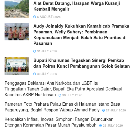
Alat Berat Datang, Harapan Warga Kuranji
Kembali Mengalir
6 AUGUST 2026
Audy Joinaldy Kukuhkan Kamabicab Pramuka
Pasaman, Welly Suhery: Pembinaan
Kepramukaan Menjadi Salah Satu Prioritas di
Pasaman
31 JULY 2026
Bupati Khairunas Tegaskan Sinergi Pemkab
dan Polres Kunci Pembangunan Solok Selatan
30 JULY 2026
Penggagas Deklarasi Anti Narkoba dan LGBT Itu
Tinggalkan Tanah Datar, Bupati Eka Putra Apresiasi Dedikasi
Kapolres AKBP Nur Ichsan
30 JULY 2026
Pameran Foto Prahara Pulau Emas di Halaman Istano Basa
Pagaruyung, Begini Respon Wabup Ahmad Fadly
27 JULY 2026
Kendalikan Inflasi, Inovasi Simphoni Pangan Diluncurkan
Ditengah Keramaian Pasar Murah Payakumbuh
23 JULY 2026