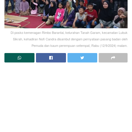
Di posko kemenagan Rimbo Barantai, kelurahan Tanah Garam, kecamatan Lubuk
Sikrah, kehadiran Nofi Candra disambut dengam pernyataan pasang badan oleh
Pemuda dan kaum perempuan setempat, Rabu (12/9/2024) malam.