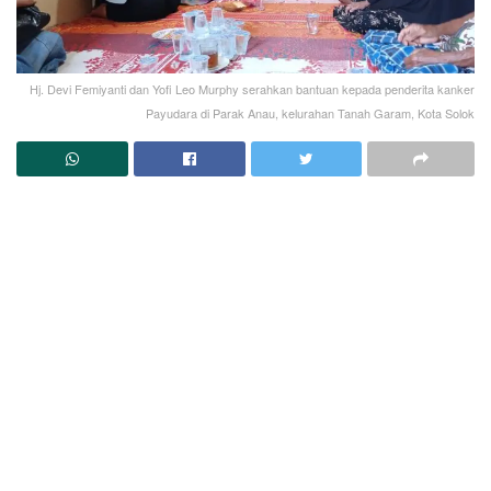
Hj. Devi Femiyanti dan Yofi Leo Murphy serahkan bantuan kepada penderita kanker
Payudara di Parak Anau, kelurahan Tanah Garam, Kota Solok