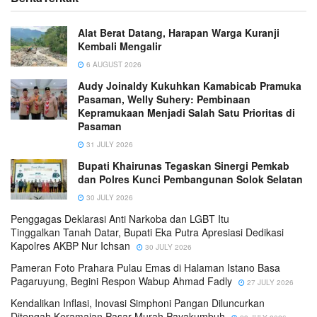
Alat Berat Datang, Harapan Warga Kuranji
Kembali Mengalir
6 AUGUST 2026
Audy Joinaldy Kukuhkan Kamabicab Pramuka
Pasaman, Welly Suhery: Pembinaan
Kepramukaan Menjadi Salah Satu Prioritas di
Pasaman
31 JULY 2026
Bupati Khairunas Tegaskan Sinergi Pemkab
dan Polres Kunci Pembangunan Solok Selatan
30 JULY 2026
Penggagas Deklarasi Anti Narkoba dan LGBT Itu
Tinggalkan Tanah Datar, Bupati Eka Putra Apresiasi Dedikasi
Kapolres AKBP Nur Ichsan
30 JULY 2026
Pameran Foto Prahara Pulau Emas di Halaman Istano Basa
Pagaruyung, Begini Respon Wabup Ahmad Fadly
27 JULY 2026
Kendalikan Inflasi, Inovasi Simphoni Pangan Diluncurkan
Ditengah Keramaian Pasar Murah Payakumbuh