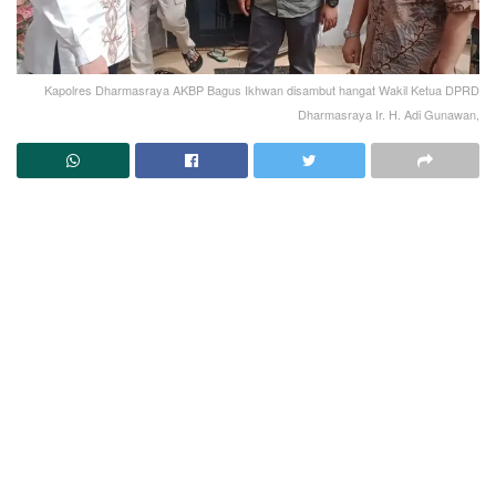
Kapolres Dharmasraya AKBP Bagus Ikhwan disambut hangat Wakil Ketua DPRD
Dharmasraya Ir. H. Adi Gunawan,