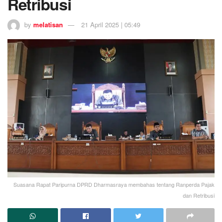
Retribusi
by
melatisan
21 April 2025 | 05:49
Suasana Rapat Paripurna DPRD Dharmasraya membahas tentang Ranperda Pajak
dan Retribusi