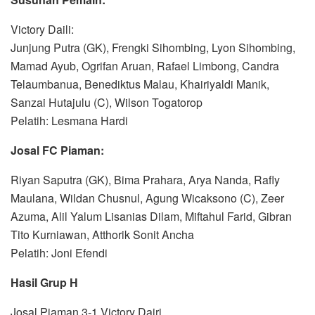
Victory Daili:
Junjung Putra (GK), Frengki Sihombing, Lyon Sihombing,
Mamad Ayub, Ogrifan Aruan, Rafael Limbong, Candra
Telaumbanua, Benediktus Malau, Khairiyaldi Manik,
Sanzai Hutajulu (C), Wilson Togatorop
Pelatih: Lesmana Hardi
Josal FC Piaman:
Riyan Saputra (GK), Bima Prahara, Arya Nanda, Rafly
Maulana, Wildan Chusnul, Agung Wicaksono (C), Zeer
Azuma, Alil Yalum Lisanias Dilam, Miftahul Farid, Gibran
Tito Kurniawan, Atthorik Sonit Ancha
Pelatih: Joni Efendi
Hasil Grup H
Josal Piaman 3-1 Victory Dairi