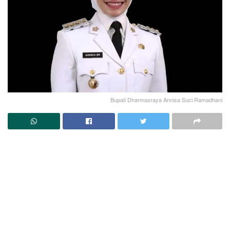
Bupati Dharmasraya Annisa Suci Ramadhani