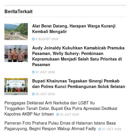
Berita
Terkait
Alat Berat Datang, Harapan Warga Kuranji
Kembali Mengalir
6 AUGUST 2026
Audy Joinaldy Kukuhkan Kamabicab Pramuka
Pasaman, Welly Suhery: Pembinaan
Kepramukaan Menjadi Salah Satu Prioritas di
Pasaman
31 JULY 2026
Bupati Khairunas Tegaskan Sinergi Pemkab
dan Polres Kunci Pembangunan Solok Selatan
30 JULY 2026
Penggagas Deklarasi Anti Narkoba dan LGBT Itu
Tinggalkan Tanah Datar, Bupati Eka Putra Apresiasi Dedikasi
Kapolres AKBP Nur Ichsan
30 JULY 2026
Pameran Foto Prahara Pulau Emas di Halaman Istano Basa
Pagaruyung, Begini Respon Wabup Ahmad Fadly
27 JULY 2026