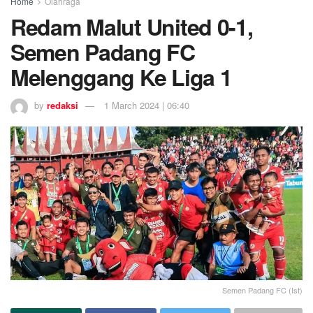
Home
Olahraga
Redam Malut United 0-1,
Semen Padang FC
Melenggang Ke Liga 1
by
redaksi
1 March 2024 | 06:40
Semen Padang FC (Ist)