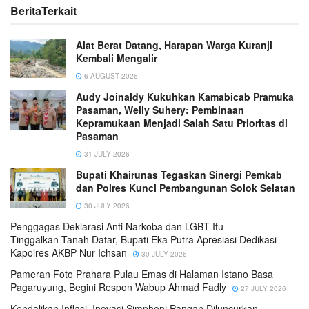
Berita
Terkait
Alat Berat Datang, Harapan Warga Kuranji
Kembali Mengalir
6 AUGUST 2026
Audy Joinaldy Kukuhkan Kamabicab Pramuka
Pasaman, Welly Suhery: Pembinaan
Kepramukaan Menjadi Salah Satu Prioritas di
Pasaman
31 JULY 2026
Bupati Khairunas Tegaskan Sinergi Pemkab
dan Polres Kunci Pembangunan Solok Selatan
30 JULY 2026
Penggagas Deklarasi Anti Narkoba dan LGBT Itu
Tinggalkan Tanah Datar, Bupati Eka Putra Apresiasi Dedikasi
Kapolres AKBP Nur Ichsan
30 JULY 2026
Pameran Foto Prahara Pulau Emas di Halaman Istano Basa
Pagaruyung, Begini Respon Wabup Ahmad Fadly
27 JULY 2026
Kendalikan Inflasi, Inovasi Simphoni Pangan Diluncurkan