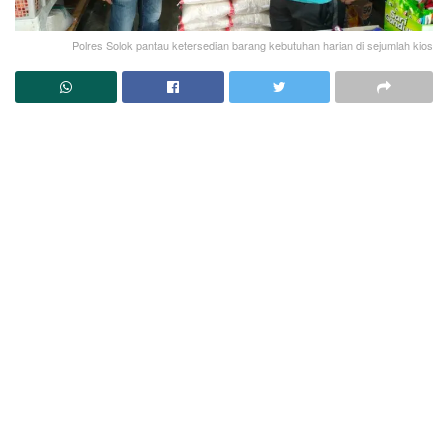
Polres Solok pantau ketersedian barang kebutuhan harian di sejumlah kios