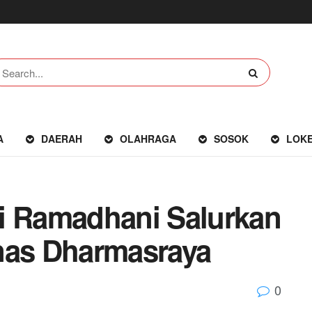
A
DAERAH
OLAHRAGA
SOSOK
LOK
i Ramadhani Salurkan
nas Dharmasraya
0