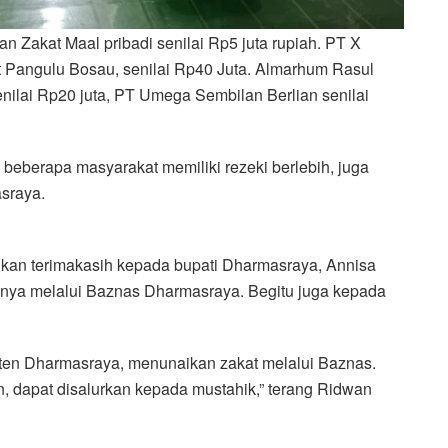
n Zakat Maal pribadi senilai Rp5 juta rupiah. PT X
t Pangulu Bosau, senilai Rp40 Juta. Almarhum Rasul
senilai Rp20 juta, PT Umega Sembilan Berlian senilai
 beberapa masyarakat memiliki rezeki berlebih, juga
sraya.
kan terimakasih kepada bupati Dharmasraya, Annisa
anya melalui Baznas Dharmasraya. Begitu juga kepada
en Dharmasraya, menunaikan zakat melalui Baznas.
un, dapat disalurkan kepada mustahik,” terang Ridwan