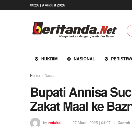
00:26 | 9 August 2026
HUKRIM
NASIONAL
PERISTIW
Home
Daerah
Bupati Annisa Suc
Zakat Maal ke Baz
by
redaksi
27 March 2025 | 04:07
in
Daerah