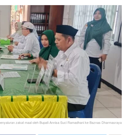
penyaluran zakat maal oleh Bupati Annisa Suci Ramadhani ke Baznas Dharmasraya