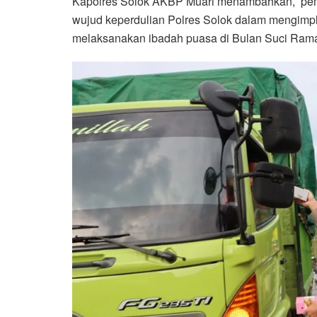
Kapolres Solok AKBP Muari menambahkan, pemba
wujud keperdulian Polres Solok dalam mengimp
melaksanakan ibadah puasa di Bulan Suci Ram