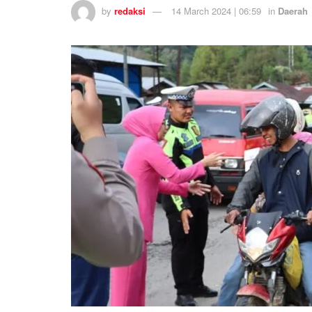
by
redaksi
14 March 2024 | 06:59
in
Daerah