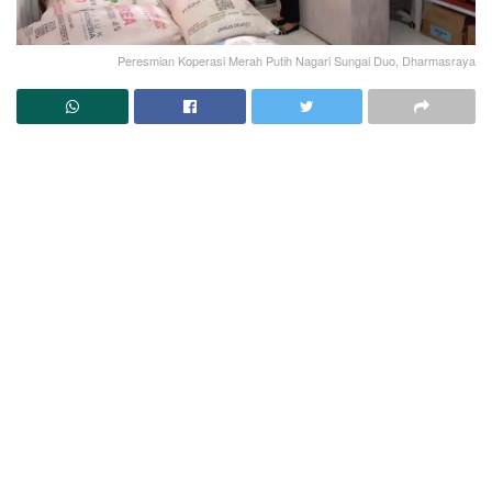
Peresmian Koperasi Merah Putih Nagari Sungai Duo, Dharmasraya