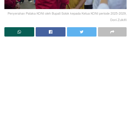
Penyerahan Pataka KONI oleh Bupati Solok kepada Ketua KONI periode 2025-2029,
Doni Zulkifli