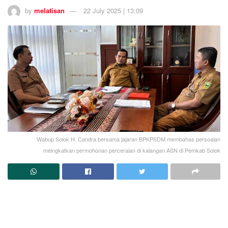
by
melatisan
22 July 2025 | 13:09
Wabup Solok H. Candra bersama jajaran BPKPSDM membahas persoalan
meingkatkan permohonan perceraian di kalangan ASN di Pemkab Solok