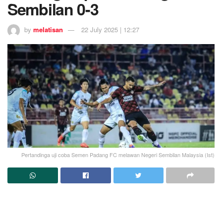
Sembilan 0-3
by
melatisan
22 July 2025 | 12:27
Pertandinga uji coba Semen Padang FC melawan Negeri Sembilan Malaysia (Ist)